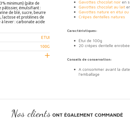
Gavottes chocolat noir
en s
 53% minimum) (pâte de
Gavottes chocolat au lait
en
pâtissier, émulsifiant :
Gavottes nature en étui ou 
farine de blé, sucre, beurre
Crêpes dentelles natures
, lactose et protéines de
e à lever : carbonate acide
Caractéristiques:
ETUI
Étui de 100g
20 crêpes dentelle enrobée
100G
Conseils de conservation:
A consommer avant la date 
l'emballage
Nos clients
ONT ÉGALEMENT COMMANDÉ