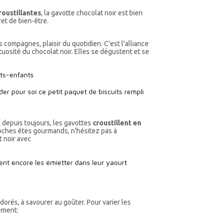
roustillantes
, la gavotte chocolat noir est bien
ret de bien-être.
 compagnes, plaisir du quotidien. C'est l'alliance
tuosité du chocolat noir. Elles se dégustent et se
its-enfants
er pour soi ce petit paquet de biscuits rempli
i, depuis toujours, les gavottes
croustillent en
roches êtes gourmands, n'hésitez pas à
 noir avec
ent encore les émietter dans leur yaourt
dorés, à savourer au goûter. Pour varier les
ement: