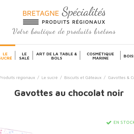
Votre boutique de produits bretons
LE
LE
ART DE LA TABLE &
COSMÉTIQUE
BOIS
SUCRÉ
SALÉ
BOLS
MARINE
Produits régionaux
/
Le sucré
/
Biscuits et Gâteaux
/
Gavottes & C
Gavottes au chocolat noir
EN STOCK