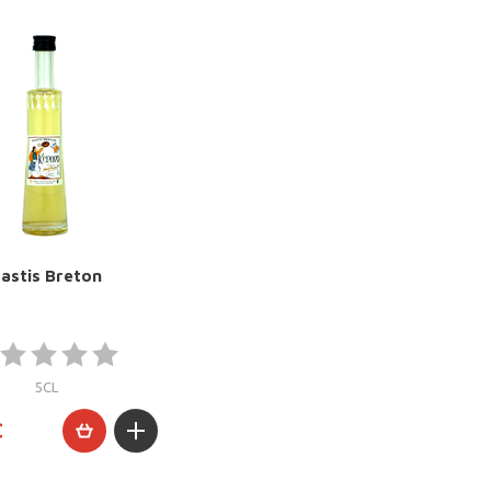
astis Breton
5CL
€