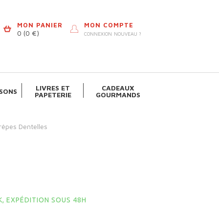
MON PANIER
MON COMPTE
0
(0 €)
CONNEXION
NOUVEAU ?
LIVRES ET
CADEAUX
SONS
PAPETERIE
GOURMANDS
rêpes Dentelles
, EXPÉDITION SOUS 48H