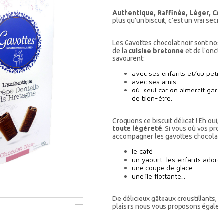
Authentique, Raffinée, Léger, C
plus qu'un biscuit, c'est un vrai sec
Les Gavottes chocolat noir sont nos
de la
cuisine bretonne
et de l'onc
savourent:
avec ses enfants et/ou pet
avec ses amis
où seul car on aimerait gard
de bien-être.
Croquons ce biscuit délicat ! Eh ou
toute légèreté
. Si vous où vos p
accompagner les gavottes chocolat
le café
un yaourt: les enfants ador
une coupe de glace
une île flottante...
De délicieux gâteaux croustillants, 
plaisirs nous vous proposons égal