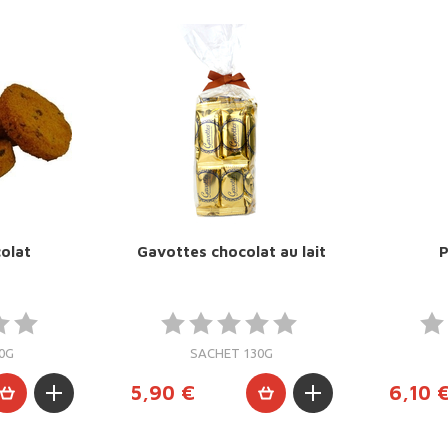
olat
Gavottes chocolat au lait
P
0G
SACHET 130G
5,90 €
6,10 