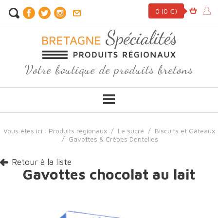
0
(0 €)
Votre boutique de produits bretons
Vous êtes ici :
Produits régionaux
/
Le sucré
/
Biscuits et Gâteaux
/
Gavottes & Crêpes Dentelles
Retour à la liste
Gavottes chocolat au lait