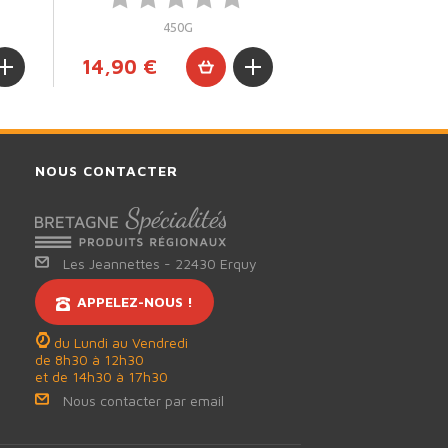
450G
14,90 €
NOUS CONTACTER
Les Jeannettes
-
22430
Erquy
APPELEZ-NOUS !
du Lundi au Vendredi
de 8h30 à 12h30
et de 14h30 à 17h30
Nous contacter par email