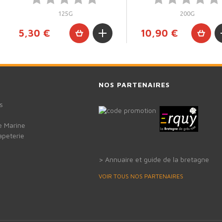
125G
200G
5,30 €
10,90 €
NOS PARTENAIRES
s
e Marine
apeterie
Annuaire et guide de la bretagne
VOIR TOUS NOS PARTENAIRES