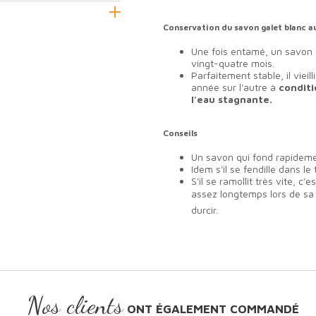
Conservation du savon galet blanc a
Une fois entamé, un savon (
vingt-quatre mois.
Parfaitement stable, il vieil
année sur l'autre à
conditi
l'eau stagnante.
Conseils
Un savon qui fond rapideme
Idem s'il se fendille dans l
S'il se ramollit très vite, c'
assez longtemps lors de sa f
durcir.
Nos clients
ONT ÉGALEMENT COMMANDÉ