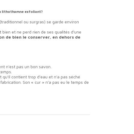
u lithothamne exfoliant?
traditionnel ou surgras) se garde environ
lit bien et ne perd rien de ses qualités d'une
on de bien le conserver, en dehors de
nt n'est pas un bon savon.
e temps.
est qu'il contient trop d'eau et n'a pas séché
abrication. Son « cur » n'a pas eu le temps de