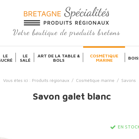
Votre boutique de produits bretons
LE
LE
ART DE LA TABLE &
COSMÉTIQUE
BOIS
SUCRÉ
SALÉ
BOLS
MARINE
Vous êtes ici :
Produits régionaux
/
Cosmétique marine
/
Savons
Savon galet blanc
EN STOCK