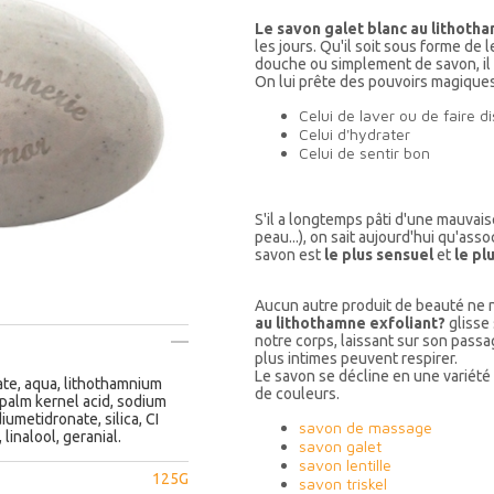
Le savon galet blanc au lithoth
les jours. Qu'il soit sous forme de
douche ou simplement de savon, il f
On lui prête des pouvoirs magiques
Celui de laver ou de faire d
Celui d'hydrater
Celui de sentir bon
S'il a longtemps pâti d'une mauvais
peau...), on sait aujourd'hui qu'ass
savon est
le plus sensuel
et
le pl
Aucun autre produit de beauté ne 
au lithothamne exfoliant?
glisse 
notre corps, laissant sur son pass
plus intimes peuvent respirer.
Le savon se décline en une variété 
te, aqua, lithothamnium
de couleurs.
palm kernel acid, sodium
umetidronate, silica, CI
savon de massage
inalool, geranial.
savon galet
savon lentille
125G
savon triskel