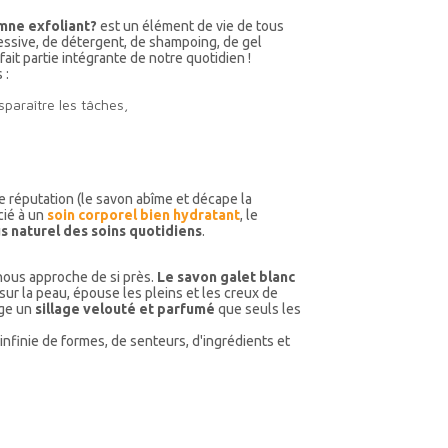
amne exfoliant?
est un élément de vie de tous
 lessive, de détergent, de shampoing, de gel
ait partie intégrante de notre quotidien !
 :
isparaître les tâches,
e réputation (le savon abîme et décape la
ocié à un
soin corporel bien hydratant
, le
us naturel des soins quotidiens
.
nous approche de si près.
Le savon galet blanc
sur la peau, épouse les pleins et les creux de
age un
sillage velouté et parfumé
que seuls les
infinie de formes, de senteurs, d'ingrédients et