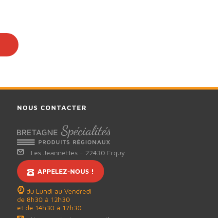
NOUS CONTACTER
Les Jeannettes
-
22430
Erquy
APPELEZ-NOUS !
du Lundi au Vendredi
de 8h30 à 12h30
et de 14h30 à 17h30