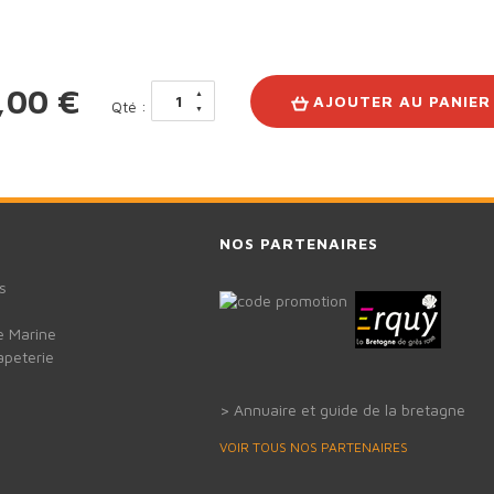
,00 €
1
AJOUTER AU PANIER
Qté :
NOS PARTENAIRES
s
e Marine
apeterie
Annuaire et guide de la bretagne
VOIR TOUS NOS PARTENAIRES