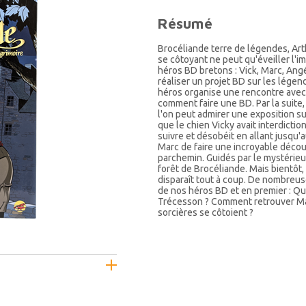
Résumé
Brocéliande terre de légendes, Arth
se côtoyant ne peut qu'éveiller l'im
héros BD bretons : Vick, Marc, Angé
réaliser un projet BD sur les légen
héros organise une rencontre avec
comment faire une BD. Par la suit
l'on peut admirer une exposition s
que le chien Vicky avait interdictio
suivre et désobéit en allant jusqu
Marc de faire une incroyable décou
parchemin. Guidés par le mystérieu
forêt de Brocéliande. Mais bientôt
disparaît tout à coup. De nombreus
de nos héros BD et en premier : Q
Trécesson ? Comment retrouver Mar
sorcières se côtoient ?