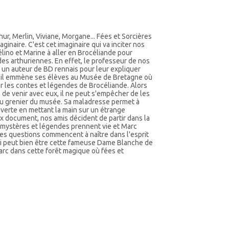
ur, Merlin, Viviane, Morgane... Fées et Sorcières
aginaire. C'est cet imaginaire qui va inciter nos
lino et Marine à aller en Brocéliande pour
des arthuriennes. En effet, le professeur de nos
 un auteur de BD rennais pour leur expliquer
e, il emmène ses élèves au Musée de Bretagne où
ur les contes et légendes de Brocéliande. Alors
n de venir avec eux, il ne peut s'empêcher de les
'au grenier du musée. Sa maladresse permet à
verte en mettant la main sur un étrange
x document, nos amis décident de partir dans la
, mystères et légendes prennent vie et Marc
es questions commencent à naître dans l'esprit
ui peut bien être cette fameuse Dame Blanche de
c dans cette forêt magique où fées et