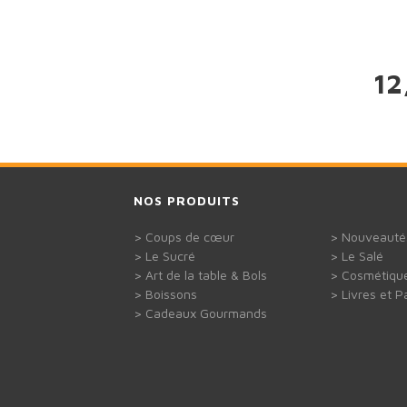
12
NOS PRODUITS
Coups de cœur
Nouveauté
Le Sucré
Le Salé
Art de la table & Bols
Cosmétiqu
Boissons
Livres et P
Cadeaux Gourmands