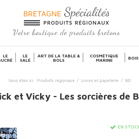
Votre boutique de produits bretons
LE
LE
ART DE LA TABLE &
COSMÉTIQUE
BOIS
SUCRÉ
SALÉ
BOLS
MARINE
Vous êtes ici :
Produits régionaux
/
Livres et papeterie
/
BD
ck et Vicky - Les sorcières de 
EN STOCK