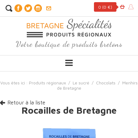
0
(0 €)
Votre boutique de produits bretons
Vous êtes ici :
Produits régionaux
/
Le sucré
/
Chocolats
/
Menhirs
de Bretagne
Retour à la liste
Rocailles de Bretagne