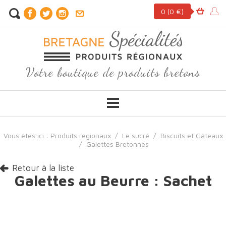
0
(0 €)
Votre boutique de produits bretons
Vous êtes ici :
Produits régionaux
/
Le sucré
/
Biscuits et Gâteaux
/
Galettes Bretonnes
Retour à la liste
Galettes au Beurre : Sachet