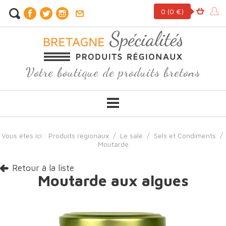
0
(0 €)
Votre boutique de produits bretons
Vous êtes ici :
Produits régionaux
/
Le salé
/
Sels et Condiments
/
Moutarde
Retour à la liste
Moutarde aux algues