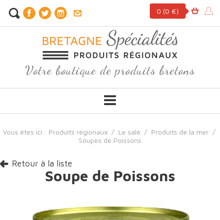
0
(0 €)
Votre boutique de produits bretons
Vous êtes ici :
Produits régionaux
/
Le salé
/
Produits de la mer
/
Soupes de Poissons
Retour à la liste
Soupe de Poissons