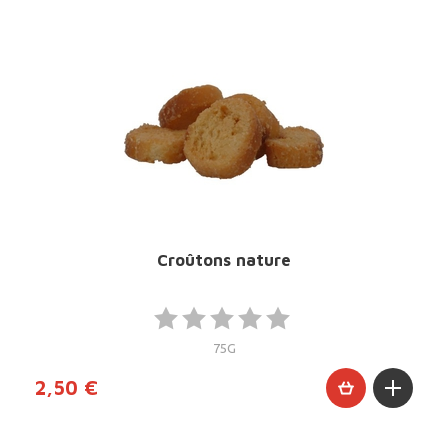
Croûtons nature
75G
2,50 €