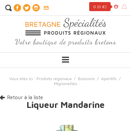
0
(0 €)
Votre boutique de produits bretons
Vous êtes ici :
Produits régionaux
/
Boissons
/
Apéritifs
/
Mignonettes
Retour à la liste
Liqueur Mandarine