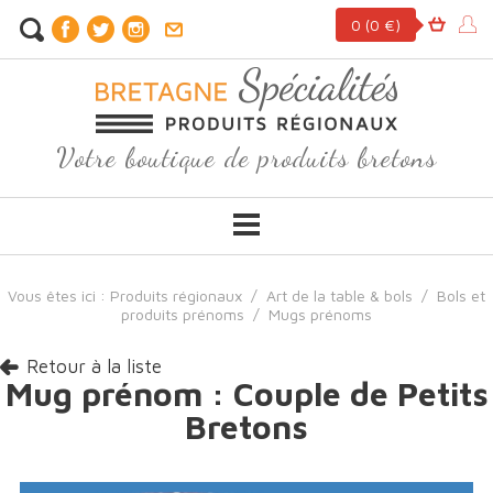
0
(0 €)
Votre boutique de produits bretons
Vous êtes ici :
Produits régionaux
/
Art de la table & bols
/
Bols et
produits prénoms
/
Mugs prénoms
Retour à la liste
Mug prénom : Couple de Petits
Bretons