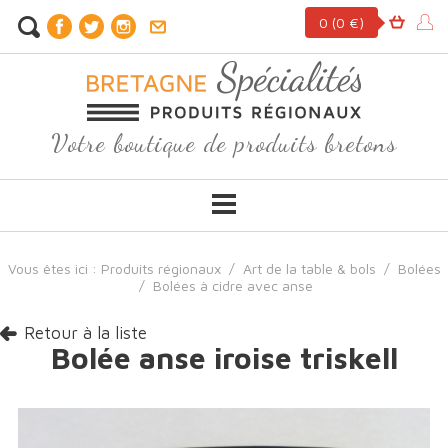
0
(0 €)
Votre boutique de produits bretons
Vous êtes ici :
Produits régionaux
/
Art de la table & bols
/
Bolées
/
Bolées à cidre avec anse
Retour à la liste
Bolée anse iroise triskell